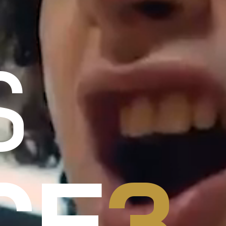
S
CE
3